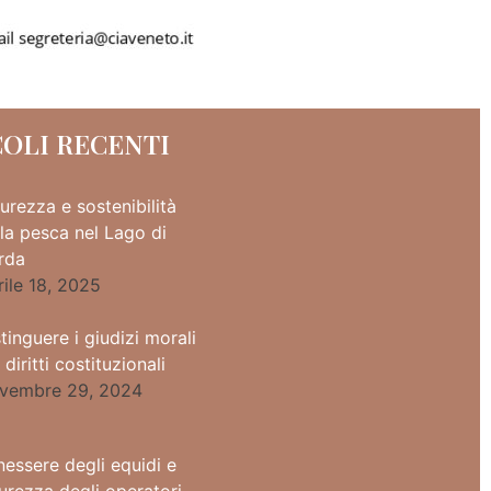
COLI RECENTI
urezza e sostenibilità
lla pesca nel Lago di
rda
rile 18, 2025
tinguere i giudizi morali
 diritti costituzionali
vembre 29, 2024
nessere degli equidi e