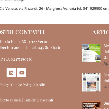
OSTRI CONTATTI
ARTI
orta Palio, 68 | 37122 Verona
Sic
bertofranchi.it
–
tel. 045 800 62 61
de
Ga
P.IVA 02477480236
Ap
Dis
dai
Policy | Cookie Policy | Credits
No
erto Franchi | Tutti diritti riservati.
Be